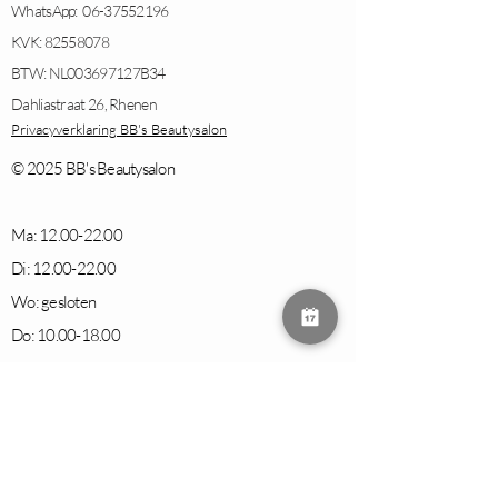
WhatsApp:
06-37552196
KVK:
82558078
BTW: NL003697127B34
Dahliastraat 26, Rhenen
Privacyverklaring BB's Beautysalon
© 2025 BB's Beautysalon
Ma:
12.00-22.00
Di:
12.00-22.00
Wo: gesloten
Do:
10.00-18.00
Vr:
13.00-18.00
Za:
10.00-14.00
(elke even week)
Alle rechten van intellectuele eigendom betreffende de
materialen op deze website liggen bij BB's Beautysalon.
Kopiëren, verspreiden en elk ander gebruik van deze