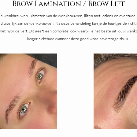
Brow Lamination / Brow Lift
e wenkbrauwen, uitmeten van de wenkbrauwen, liften met lotions en eventueel 
d uiterlijk aan de wenkbrauwen. Na deze behandeling kan je de haartjes de richti
 met hybride verf. Dit geeft een complete look waarbij je het beste uit jouw wenkbr
langer zichtbaar wanneer deze goed word naverzorgd thuis.