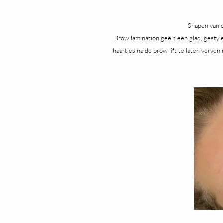
Shapen van d
Brow lamination geeft een glad, gestyle
haartjes na de brow lift te laten verven