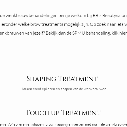
de wenkbrauwbehandelingen ben je welkom bij BB's Beautysalon
k hieronder welke brow treatments mogelijk zijn. Op zoek naar iets wat
enkbrauwen van jezelf? Bekijk dan de SPMU behandeling,
klik hier
Shaping Treatment
Harsen en/of epileren en shapen van de wenkbrauwen
Touch up Treatment
en en/of epileren en shapen, brow mapping en verven met normale wenkbrauwve